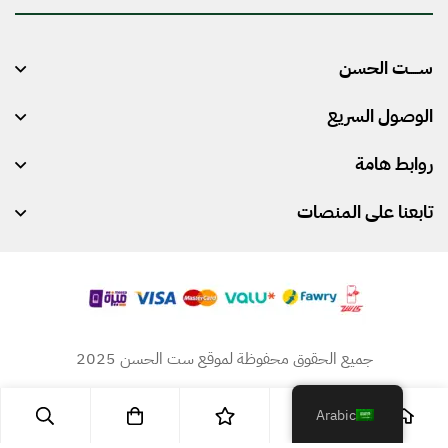
m
a
ســـــت الحسن
i
l
الوصول السريع
*
روابط هامة
تابعنا على المنصات
جميع الحقوق محفوظة لموقع ست الحسن 2025
Arabic