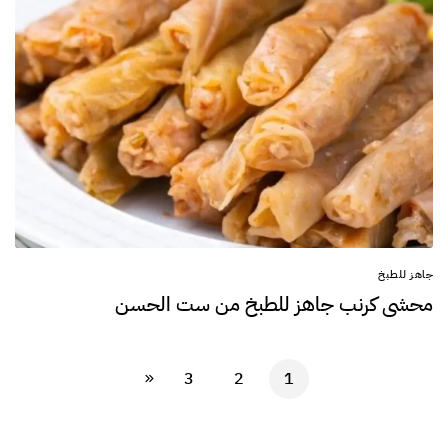
جاهز للطبخ
محشي كرنب جاهز للطبخ من ست الحسن
3
2
1