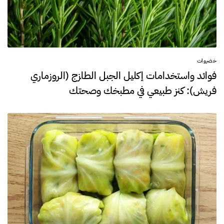
خضروات
فوائد واستخدامات إكليل الجبل الطازج (الروزماري
فريش): كنز طبيعي في مطبخك وصحتك