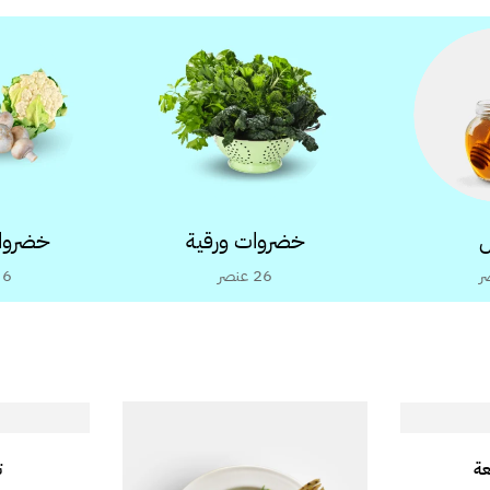
خضروات ورقية
خضروا
ر
26
عنصر
6
عة
ت