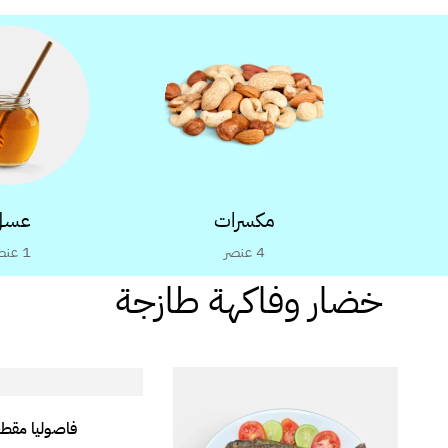
مكسرات
عسل
4
عنصر
1
عنص
خضار وفاكهة طازجة
فاصوليا مقط