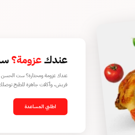
عندك
عزومة؟
ست 
عندك عزومة ومحتارة؟ ست الحسن بت
فريش، وأكلات جاهزة للطبخ توصلك 
اطلبي المساعدة