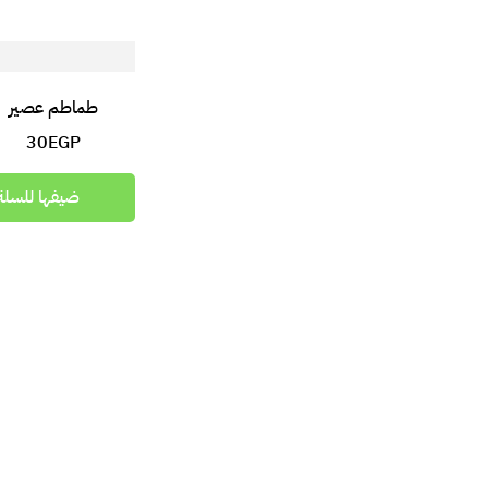
طماطم عصير
30
EGP
ضيفها للسلة
جزر قطع
بازنجان مقور
30
EGP
30
EGP
ضيفها للسلة
ضيفها للسلة