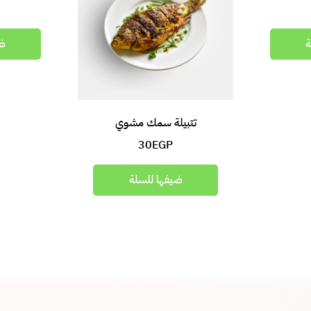
ة
ضي
تتبيلة سمك مشوي
30
EGP
ضيفها للسلة