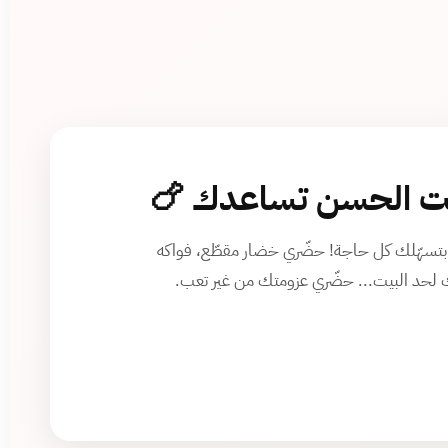
الحسن تساعدك 🍗
سهّلك كل حاجة! حضّري خضار مقطّع، فواكه
لحد البيت... حضّري عزومتك من غير تعب.