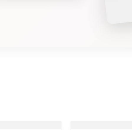
عسل
خضروات ورقية