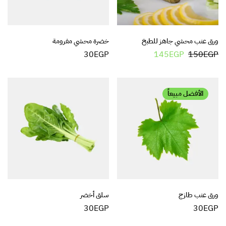
ورق عنب محشي جاهز للطبخ
خضرة محشي مفرومة
30
EGP
145
EGP
150
EGP
الأفضل مبيعاً
ورق عنب طازج
سلق أخضر
30
EGP
30
EGP