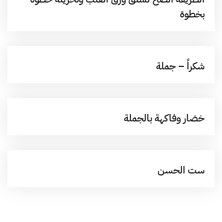
بخطوة
شكراً – جملة
خضار وفاكهة بالجملة
ست الحسن