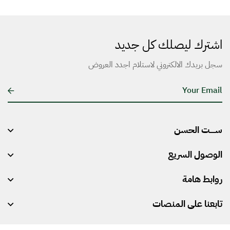
اشترك ليصلك كل جديد
سجل بريدك الالكتروني لاستلام اجدد العروض
E
m
a
ســـــت الحسن
i
l
الوصول السريع
*
روابط هامة
تابعنا على المنصات