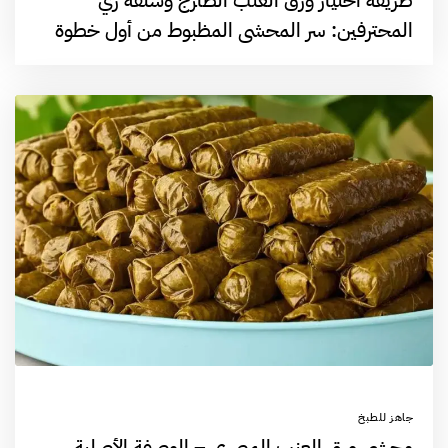
طريقة اختيار ورق العنب الطازج وسلقه زي
المحترفين: سر المحشي المظبوط من أول خطوة
جاهز للطبخ
محشي ورق العنب المصري – الوصفة الأصلية