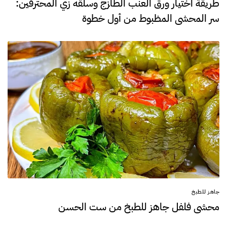
طريقة اختيار ورق العنب الطازج وسلقه زي المحترفين:
سر المحشي المظبوط من أول خطوة
جاهز للطبخ
محشي فلفل جاهز للطبخ من ست الحسن