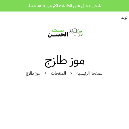
شحن مجاني على الطلبات اكثر من 400 جنية
 توك
موز طازج
الصفحة الرئيسية
المنتجات
موز طازج