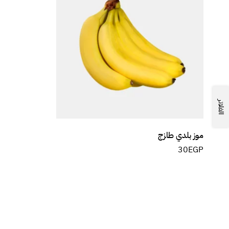
الفلاتر
موز بلدي طازج
30
EGP