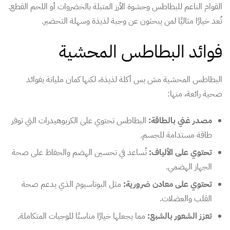
القوام الناعم للبطاطس وحشوة الأرز المتبلة بالخضروات أو اللحم القطع.
تُعد خيارًا مثاليًا لمن يبحثون عن وجبة لذيذة وسهلة التحضير.
فوائد البطاطس المحشية
البطاطس المحشية مش بس أكلة لذيذة، لكنها كمان مليانة بفوائد
صحية رائعة، منها:
مصدر غني بالطاقة:
البطاطس تحتوي على الكربوهيدرات التي توفر
طاقة مستدامة للجسم.
تحتوي على الألياف:
تُساعد في تحسين الهضم والحفاظ على صحة
الجهاز الهضمي.
تحتوي على معادن ضرورية:
مثل البوتاسيوم الذي يدعم صحة
القلب والعضلات.
تعزز الشعور بالشبع:
مما يجعلها خيارًا مناسبًا للوجبات المتكاملة.