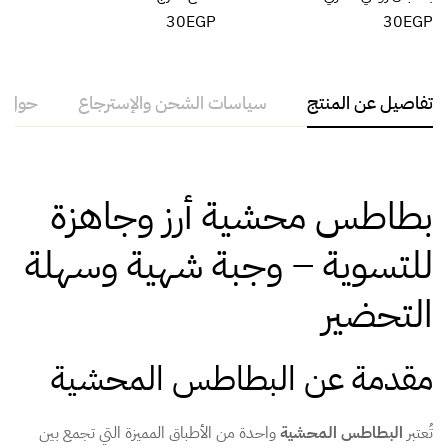
30
EGP
30
EGP
تفاصيل عن المنتج
سياسات الشحن والإسترجاع
حول ال
بطاطس محشية أرز وجاهزة
للتسوية – وجبة شهية وسهلة
التحضير
مقدمة عن البطاطس المحشية
تُعتبر
البطاطس المحشية
واحدة من الأطباق المميزة التي تجمع بين