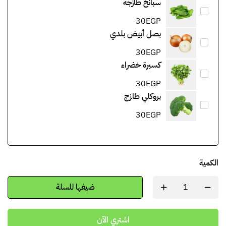
سبانخ طازجة
30
EGP
بصل أبيض بلدي
30
EGP
كسبرة خضراء
30
EGP
بروكلي طازج
30
EGP
الكمية
ضيفها للسلة
اشتري الآن