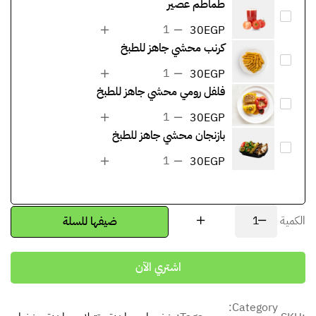
طماطم عصير
30
EGP
كرنب محشي جاهز للطبخ
30
EGP
فلفل رومي محشي جاهز للطبخ
30
EGP
بازنجان محشي جاهز للطبخ
30
EGP
الكمية
ضيفها للسلة
اشتري الآن
Category: