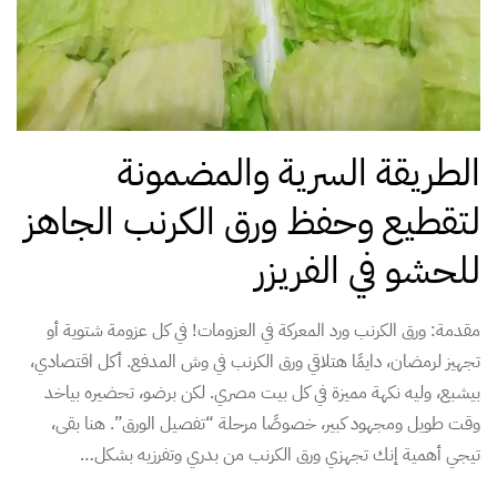
الطريقة السرية والمضمونة
لتقطيع وحفظ ورق الكرنب الجاهز
للحشو في الفريزر
مقدمة: ورق الكرنب ورد المعركة في العزومات! في كل عزومة شتوية أو
تجهيز لرمضان، دايمًا هتلاقي ورق الكرنب في وش المدفع. أكل اقتصادي،
بيشبع، وليه نكهة مميزة في كل بيت مصري. لكن برضو، تحضيره بياخد
وقت طويل ومجهود كبير، خصوصًا مرحلة “تفصيل الورق”. هنا بقى،
تيجي أهمية إنك تجهزي ورق الكرنب من بدري وتفرزيه بشكل…