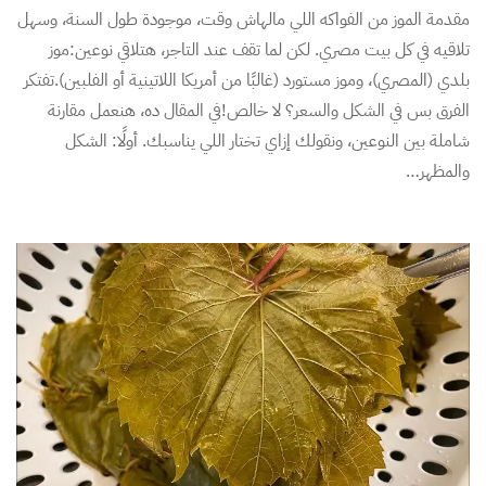
مقدمة الموز من الفواكه اللي مالهاش وقت، موجودة طول السنة، وسهل
تلاقيه في كل بيت مصري. لكن لما تقف عند التاجر، هتلاقي نوعين:موز
بلدي (المصري)، وموز مستورد (غالبًا من أمريكا اللاتينية أو الفلبين).تفتكر
الفرق بس في الشكل والسعر؟ لا خالص!في المقال ده، هنعمل مقارنة
شاملة بين النوعين، ونقولك إزاي تختار اللي يناسبك. أولًا: الشكل
والمظهر…