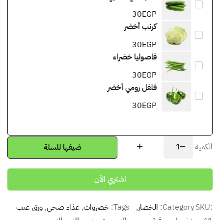
30
EGP
كرنب أخضر
30
EGP
فاصوليا خضراء
30
EGP
فلفل رومي أخضر
30
EGP
الكمية
ضيفها للسلة
اشتري الآن
SKU:
Category:
الخضار
, 
Tags:
خضروات
, 
غذاء صحي
, 
ورق عنب