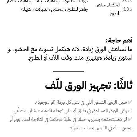
SKU:
Tags:
خضروات جاهزة ، تتبلات جاهزة ، خضار
الخضار
, 
جاهز
136
جاهز للطبخ ، محشي ، تتبيلات ، تتبيله
للطبخ
أهم حاجة:
ما تسلقش الورق زيادة، لأنه هيكمل تسوية مع الحشو. لو
استوى زيادة، هيتهري منك وقت اللف أو الطبخ.
ثالثًا: تجهيز الورق للّف
✅ شيل العِرق الصغير اللي في نص كل ورقة (لو موجود).
✅ رصّ الورق المسلوق في طبق أو على فوطة نظيفة علشان يتصفّى.
✅ لو هتستخدمه بعدين، حطه في علبة محكمة في التلاجة لمدة يوم أو
يومين… أو في الفريزر لو حابب تخزنه.