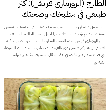
الطازج (الروزماري فريش): كنز
طبيعي في مطبخك وصحتك
مقدمة هل تعلم أن هناك عشبة واحدة قد تغيّر شكل مطبخك، وتحسن
صحتك، وتدعم تركيزك ومناعتك؟ إنها إكليل الجبل الطازج، المعروف
باسم الروزماري فريش. هذه العشبة العطرية ليست مجرد نكهة إضافية
للطعام، بل هي كنز طبيعي غني بالفوائد الصحية والاستخدامات المتنوعة
التي قد لا تخطر على بالك. في هذا المقال، سنتعرف معًا على فوائد
الروزماري…