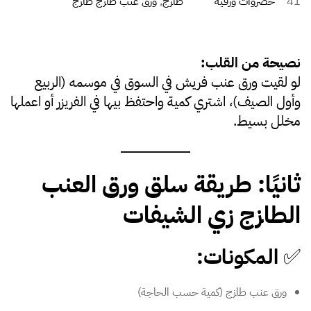
41
خضروات ورقية
طازج
, 
ورق عنب طازج طازج
نصيحة من القلب:
لو لقيت ورق عنب فريش في السوق في موسمه (الربيع
وأول الصيف)، اشتري كمية واحتفظ بيها في الفريزر أو اعملها
مخلل بسيط.
ثانيًا: طريقة سلق ورق العنب
الطازج زي الشيفات
✅
المكونات:
ورق عنب طازج (كمية حسب الحاجة)