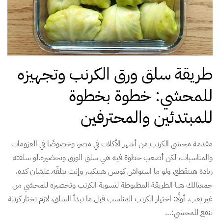
طريقة سلق ورق الكرنب وتجهيزه
للمحشي: خطوة بخطوة
للمبتدئين والمحترفين
مقدمة محشي الكرنب من أشهر الأكلات في مصر، وخصوصًا في العزومات
والمناسبات، لكن أصعب خطوة فيه هي سلق الورق وتحضيره.لو سلقته
زيادة هيتقطع، ولو ما استواش كويس هيتكسر وإنت بتلفّه.علشان كده،
جمعنالك هنا الطريقة المظبوطة لتسوية الكرنب وتحضيره للمحشي من
غير تعب. أولًا: اختيار الكرنب المناسب قبل ما نبدأ السلق، لازم تختار كرنبة
تنفع للمحشي:…