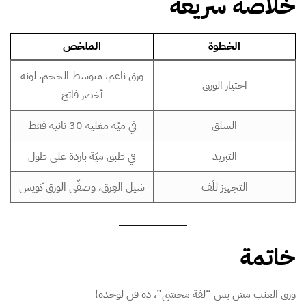
خلاصة سريعة
الخطوة
الملخص
ورق ناعم، متوسط الحجم، لونه
اختيار الورق
أخضر فاتح
السلق
في ميّة مغلية 30 ثانية فقط
التبريد
في طبق ميّة باردة على طول
التجهيز للّف
شيل العِرق، وصفّي الورق كويس
خاتمة
ورق العنب مش بس “لفة محشي”، ده فن لوحده!