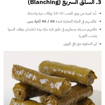
3. السلق السريع (Blanching)
خُد كمية من ورق العنب (5–10 ورقات مرة واحدة).
غطّسهم في الميّة المغلية لمدة
30 لـ 40 ثانية بس
.
طلعهم بسرعة، وحطهم في طبق فيه ميّة بردة (علشان توقف السوا
وتثبت اللون).
كرر الخطوة مع باقي الورق.