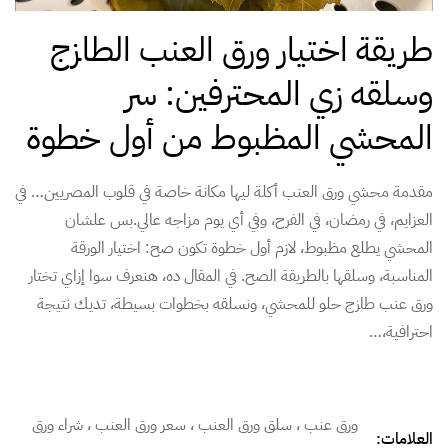
طريقة اختيار ورق العنب الطازج
وسلقه زي المحترفين: سر
المحشي المظبوط من أول خطوة
مقدمة محشي ورق العنب أكلة ليها مكانة خاصة في قلوب المصريين… في
العزايم، في رمضان، في الفرح، وفي أي يوم مزاجه عالي.بس علشان
المحشي يطلع مظبوط، لازم أول خطوة تكون صح: اختيار الورقة
المناسبة، وسلقها بالطريقة الصح. في المقال ده، هنعرف سوا إزاي تختار
ورق عنب طازج حلو للمحشي، ونسلقه بخطوات بسيطة، تديك نتيجة
احترافية،…
ورق عنب ، سلق ورق العنب ، سعر ورق العنب ، شراء ورق
العلامات: