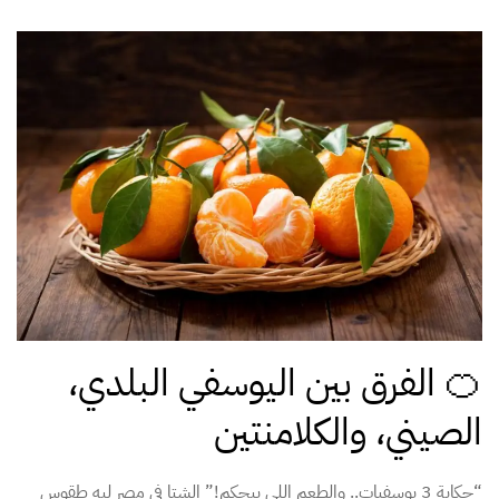
🍊 الفرق بين اليوسفي البلدي،
الصيني، والكلامنتين
“حكاية 3 يوسفيات.. والطعم اللي بيحكم!” الشتا في مصر ليه طقوس