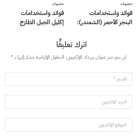
خضروات
خضروات
فوائد واستخدامات
فوائد واستخدامات
البنجر الأحمر (الشمندر):
إكليل الجبل الطازج
كنز طبيعي في بيت كل
(الروزماري فريش): كنز
مصري
طبيعي في مطبخك
اترك تعليقًا
وصحتك
لن يتم نشر عنوان بريدك الإلكتروني.
الحقول الإلزامية مشار إليها بـ
*