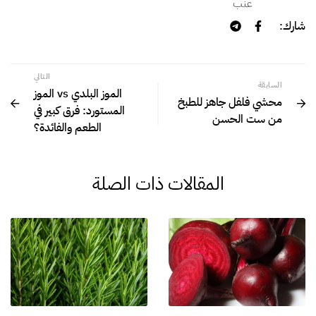
عنب
شارك:
التالي
السابقة
الموز البلدي vs الموز
محشي فلفل جاهز للطبخ
المستورد: فرق كبير في
من ست الحسن
الطعم والفائدة؟
المقالات ذات الصلة