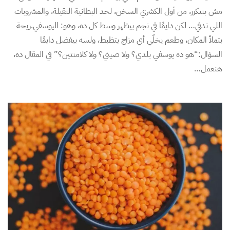
مش بتتكرر، من أول الكشري السخن، لحد البطانية التقيلة، والمشروبات
اللي تدفي… لكن دايمًا في نجم بيظهر وسط كل ده، وهو: اليوسفي.ريحة
بتملأ المكان، وطعم يخلّي أي مزاج يتظبط، ولسه بيفضل دايمًا
السؤال:“هو ده يوسفي بلدي؟ ولا صيني؟ ولا كلامنتين؟” في المقال ده،
هنعمل…