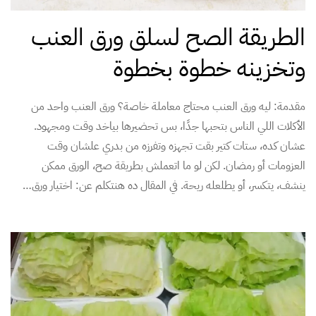
الطريقة الصح لسلق ورق العنب
وتخزينه خطوة بخطوة
مقدمة: ليه ورق العنب محتاج معاملة خاصة؟ ورق العنب واحد من
الأكلات اللي الناس بتحبها جدًا، بس تحضيرها بياخد وقت ومجهود.
عشان كده، ستات كتير بقت تجهزه وتفرزه من بدري علشان وقت
العزومات أو رمضان. لكن لو ما اتعملش بطريقة صح، الورق ممكن
ينشف، يتكسر، أو يطلعله ريحة. في المقال ده هنتكلم عن: اختيار ورق…