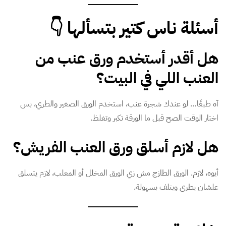
أسئلة ناس كتير بتسألها 👇
هل أقدر أستخدم ورق عنب من
العنب اللي في البيت؟
آه طبعًا… لو عندك شجرة عنب، استخدم الورق الصغير والطري، بس
اختار الوقت الصح قبل ما الورقة تكبر وتغلظ.
هل لازم أسلق ورق العنب الفريش؟
أيوه، لازم. الورق الطازج مش زي الورق المخلل أو المعلب، لازم يتسلق
علشان يطرى ويتلف بسهولة.