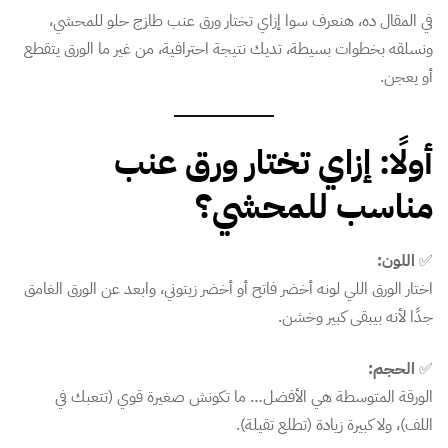
في المقال ده، هنعرف سوا إزاي تختار ورق عنب طازج حلو للمحشي،
ونسلقه بخطوات بسيطة، تديك نتيجة احترافية، من غير ما الورق يتقطع
أو يعجن.
أولًا: إزاي تختار ورق عنب
مناسب للمحشي؟
✅
اللون:
اختار الورق اللي لونه أخضر فاتح أو أخضر زيتوني، وابعد عن الورق الغامق
جدًا لأنه بيبقى كبير وخشن.
✅
الحجم:
الورقة المتوسطة هي الأفضل… ما تكونش صغيرة قوي (تتعبك في
اللف)، ولا كبيرة زيادة (تطلع تقيلة).