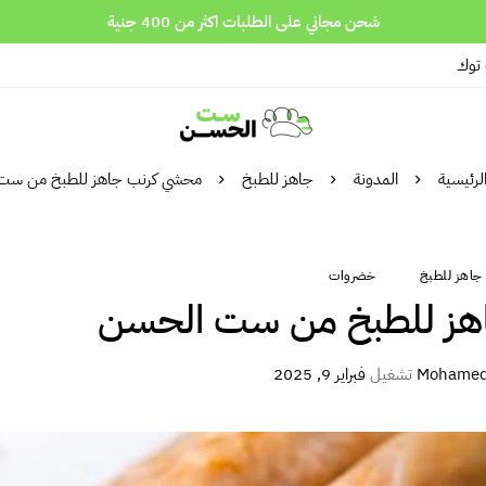
شحن مجاني على الطلبات اكثر من 400 جنية
 توك
لرئيسية
المدونة
جاهز للطبخ
محشي كرنب جاهز للطبخ من ست
جاهز للطبخ
خضروات
هز للطبخ من ست الحسن
تشغيل
فبراير 9, 2025