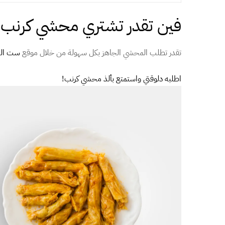
فين تقدر تشتري محشي كرنب 
تقدر تطلب المحشي الجاهز بكل سهولة من خلال موقع
ست ال
اطلبه دلوقتي واستمتع بألذ محشي كرنب!