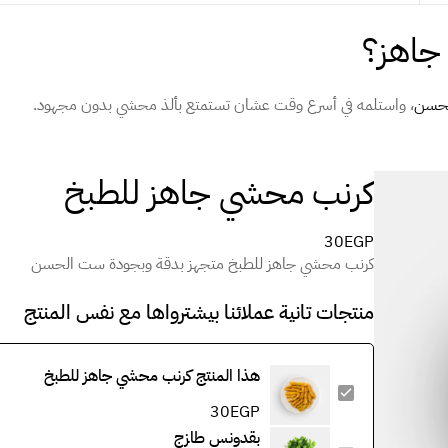
جاهز؟
حسن
، واستلمه في أسرع وقت عشان تستمتع بألذ محشي بدون مجهود.
كرنب محشي جاهز للطبخ
30
EGP
كرنب محشي جاهز للطبخ متجهز بدقة وبجودة ست الحسن
منتجات تانية عملائنا بيشترواها مع نفس المنتج
هذا المنتج
كرنب محشي جاهز للطبخ
30
EGP
بقدونس طازج