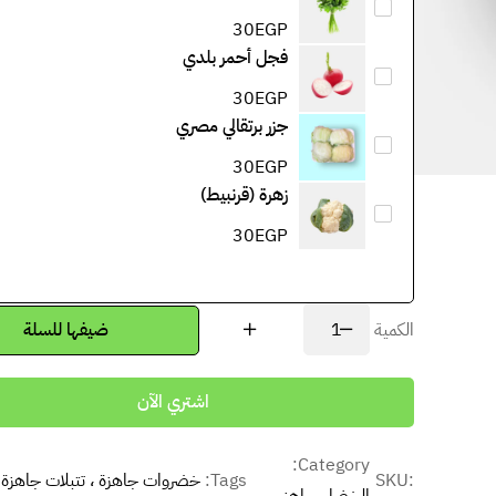
30
EGP
فجل أحمر بلدي
30
EGP
جزر برتقالي مصري
30
EGP
زهرة (قرنبيط)
30
EGP
الكمية
ضيفها للسلة
اشتري الآن
Category:
SKU:
Tags:
خضروات جاهزة ، تتبلات جاهزة 