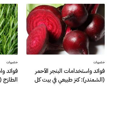
خضروات
خضروات
فوائد واستخدامات البنجر الأحمر
فوائد وا
(الشمندر): كنز طبيعي في بيت كل
الطازج (
مصري
طبيعي 